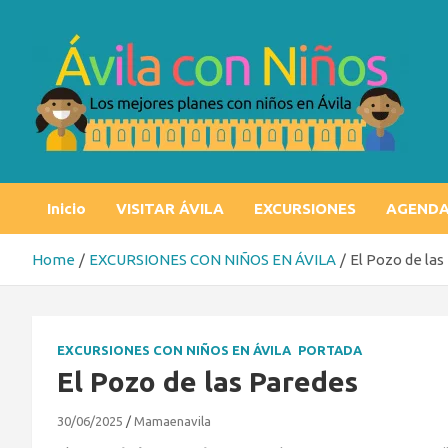
Skip
to
content
Ávila con niños
Los mejores planes con niños en Ávila
Inicio
VISITAR ÁVILA
EXCURSIONES
AGEND
Home
EXCURSIONES CON NIÑOS EN ÁVILA
El Pozo de las
EXCURSIONES CON NIÑOS EN ÁVILA
PORTADA
El Pozo de las Paredes
30/06/2025
Mamaenavila