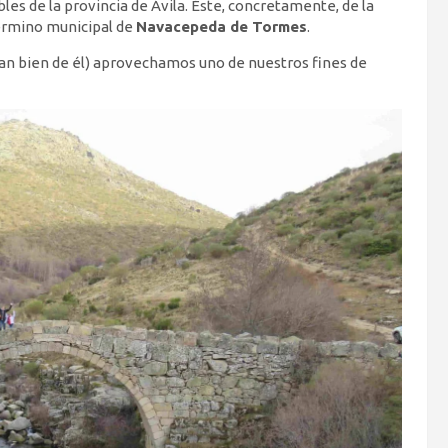
les de la provincia de Ávila. Éste, concretamente, de la
término municipal de
Navacepeda de Tormes
.
an bien de él) aprovechamos uno de nuestros fines de