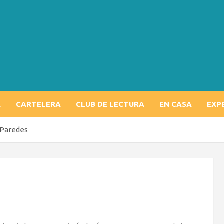
A
CARTELERA
CLUB DE LECTURA
EN CASA
EXP
 Paredes