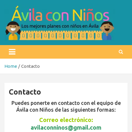
Skip
to
content
Ávila con niños
Los mejores planes con niños en Ávila
Home
Contacto
Contacto
Puedes ponerte en contacto con el equipo de
Ávila con Niños de las siguientes formas:
Correo electrónico:
avilaconninos@gmail.com