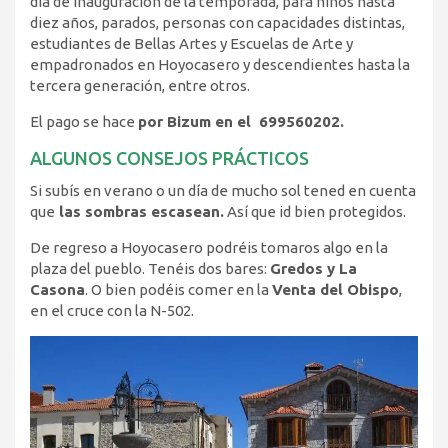
día de Inauguración de la temporada, para niños hasta
diez años, parados, personas con capacidades distintas,
estudiantes de Bellas Artes y Escuelas de Arte y
empadronados en Hoyocasero y descendientes hasta la
tercera generación, entre otros.
El pago se hace
por Bizum en el 699560202.
ALGUNOS CONSEJOS PRÁCTICOS
Si subís en verano o un día de mucho sol tened en cuenta
que
las sombras escasean.
Así que id bien protegidos.
De regreso a Hoyocasero podréis tomaros algo en la
plaza del pueblo. Tenéis dos bares:
Gredos y La
Casona
. O bien podéis comer en la
Venta del Obispo
,
en el cruce con la N-502.