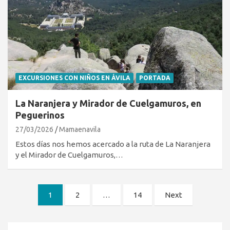
EXCURSIONES CON NIÑOS EN ÁVILA
PORTADA
La Naranjera y Mirador de Cuelgamuros, en
Peguerinos
27/03/2026
Mamaenavila
Estos días nos hemos acercado a la ruta de La Naranjera
y el Mirador de Cuelgamuros,…
Paginación
1
2
…
14
Next
de
entradas