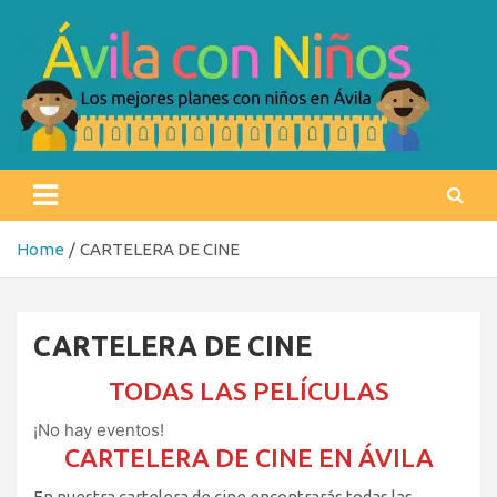
Skip
to
content
Ávila con niños
Los mejores planes con niños en Ávila
Home
CARTELERA DE CINE
CARTELERA DE CINE
TODAS LAS PELÍCULAS
¡No hay eventos!
CARTELERA DE CINE EN ÁVILA
En nuestra cartelera de cine encontrarás todas las