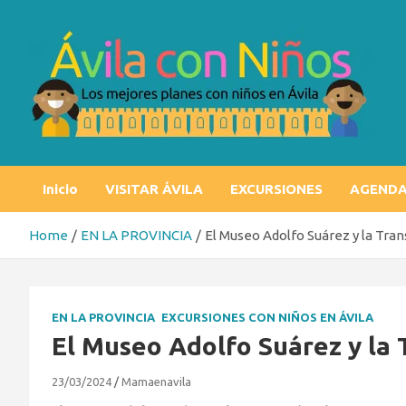
Skip
to
content
Ávila con niños
Los mejores planes con niños en Ávila
Inicio
VISITAR ÁVILA
EXCURSIONES
AGEND
Home
EN LA PROVINCIA
El Museo Adolfo Suárez y la Tran
EN LA PROVINCIA
EXCURSIONES CON NIÑOS EN ÁVILA
El Museo Adolfo Suárez y la 
23/03/2024
Mamaenavila