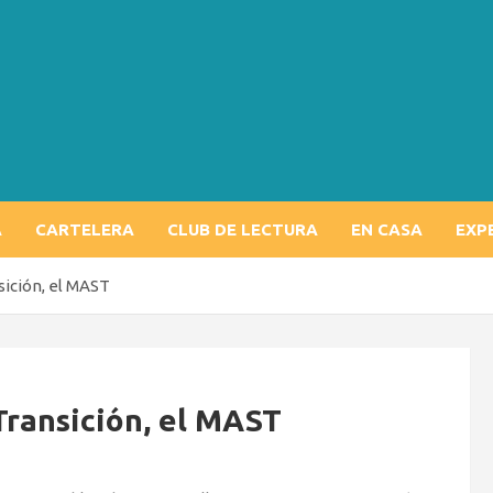
A
CARTELERA
CLUB DE LECTURA
EN CASA
EXP
sición, el MAST
Transición, el MAST