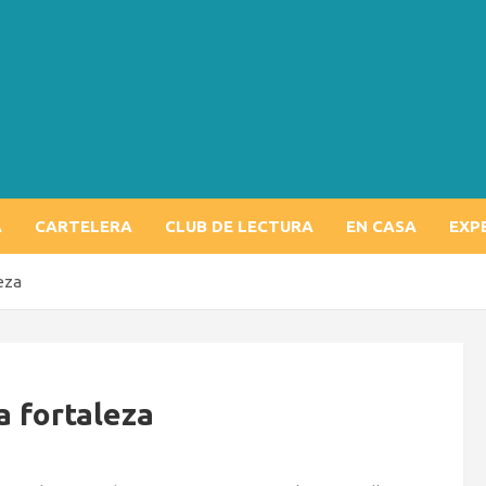
A
CARTELERA
CLUB DE LECTURA
EN CASA
EXP
leza
a fortaleza