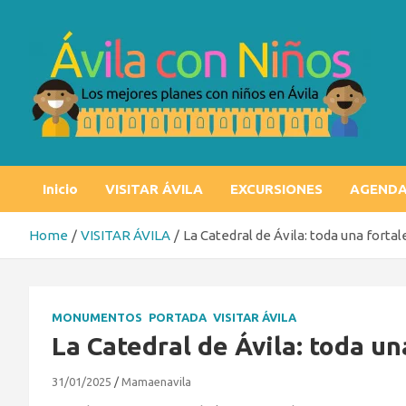
Skip
to
content
Ávila con niños
Los mejores planes con niños en Ávila
Inicio
VISITAR ÁVILA
EXCURSIONES
AGEND
Home
VISITAR ÁVILA
La Catedral de Ávila: toda una forta
MONUMENTOS
PORTADA
VISITAR ÁVILA
La Catedral de Ávila: toda un
31/01/2025
Mamaenavila