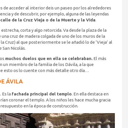
 de acceder al interior deis un paseo por los alrededores
ncia y de descubrir, por ejemplo, alguna de las leyendas
a
calle de la Cruz Vieja o de la Muerte y la Vida
.
 estrecha, corta y algo retorcida. Va desde la plaza de la
e una cruz de madera colgada de uno de los muros de la
 la Cruz) al que posteriormente se le añadió lo de ‘Vieja’ al
e San Nicolás.
los
muchos duelos que en ella se celebraban.
El más
 un miembro de la familia de los Dávila, a la que
e esto os lo cuente con más detalle otro día…
E ÁVILA
l
. Es la
fachada principal del templo
. En ella destaca en
erían coronar el templo. A los niños les hace mucha gracia
 presupuesto en la época de construcción.