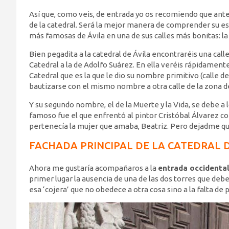
Así que, como veis, de entrada yo os recomiendo que antes
de la catedral. Será la mejor manera de comprender su ese
más famosas de Ávila en una de sus calles más bonitas: l
Bien pegadita a la catedral de Ávila encontraréis una calle
Catedral a la de Adolfo Suárez. En ella veréis rápidament
Catedral que es la que le dio su nombre primitivo (calle de
bautizarse con el mismo nombre a otra calle de la zona d
Y su segundo nombre, el de la Muerte y la Vida, se debe a 
famoso fue el que enfrentó al pintor Cristóbal Álvarez con
pertenecía la mujer que amaba, Beatriz. Pero dejadme qu
FACHADA PRINCIPAL DE LA CATEDRAL D
Ahora me gustaría acompañaros a la
entrada occidenta
primer lugar la ausencia de una de las dos torres que deb
esa ‘cojera’ que no obedece a otra cosa sino a la falta de