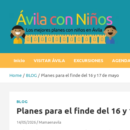
Skip
to
content
Ávila con niños
Los mejores planes con niños en Ávila
Inicio
VISITAR ÁVILA
EXCURSIONES
AGEND
Home
BLOG
Planes para el finde del 16 y 17 de mayo
BLOG
Planes para el finde del 16 y
14/05/2026
Mamaenavila