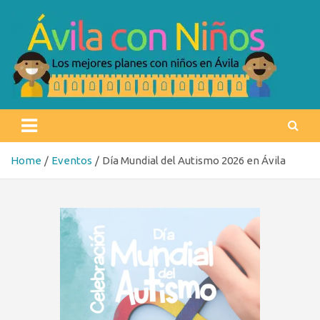
Skip
to
content
Ávila con niños
Los mejores planes con niños en Ávila
Home
Eventos
Día Mundial del Autismo 2026 en Ávila