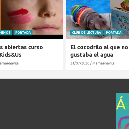
URA
PORTADA
MONUMENTOS
PORTADA
VIS
ilo al que no le
Muralla de Ávila: la vi
el agua
excelencia
amaenavila
17/07/2026
Mamaenavila