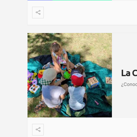
La C
¿Conocé