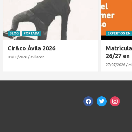
EXPERTOS EN NIÑOS
PORTADA
CLUB DE LECT
Matrículas abiertas curso
El cocodr
26/27 en Kids&Us
gustaba 
27/07/2026
Mamaenavila
21/07/2026
M
facebook
twitter
instagram