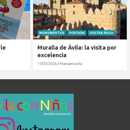
ITAR ÁVILA
BLOG
PORTADA
sita por
Cir&co Ávila 2026
03/08/2026
avilacon