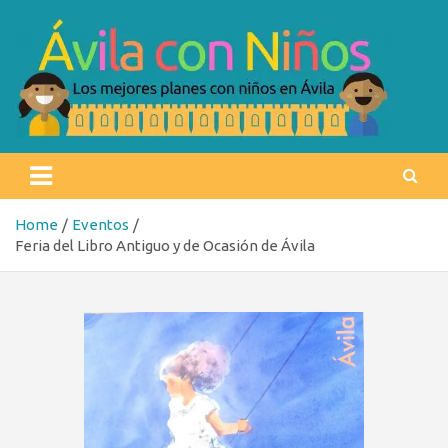
Skip
to
content
Ávila con niños
Los mejores planes con niños en Ávila
Home
Eventos
Feria del Libro Antiguo y de Ocasión de Ávila