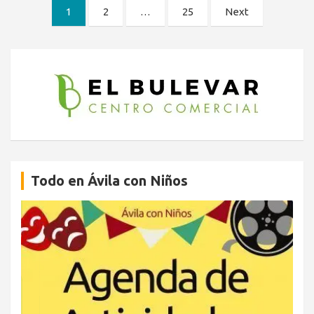
Paginación
1
2
…
25
Next
de
entradas
Todo en Ávila con Niños