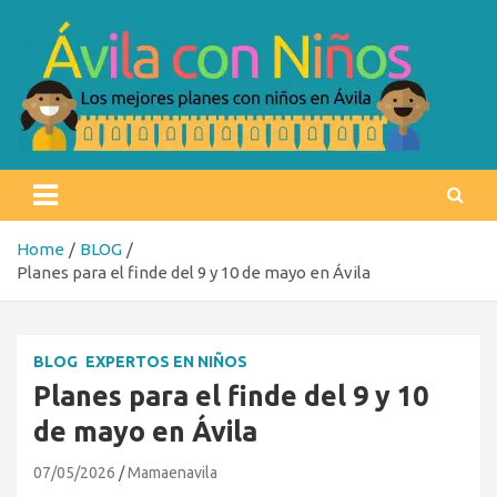
Skip
to
content
Ávila con niños
Los mejores planes con niños en Ávila
Home
BLOG
Planes para el finde del 9 y 10 de mayo en Ávila
BLOG
EXPERTOS EN NIÑOS
Planes para el finde del 9 y 10
de mayo en Ávila
07/05/2026
Mamaenavila