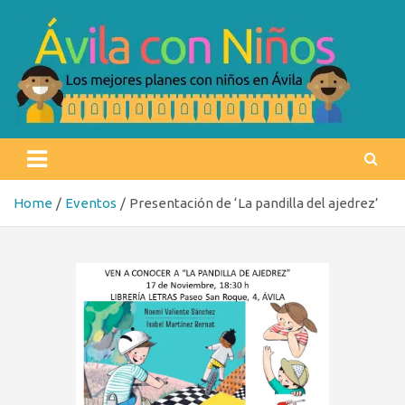
Skip
to
content
Ávila con niños
Los mejores planes con niños en Ávila
Home
Eventos
Presentación de ‘La pandilla del ajedrez’