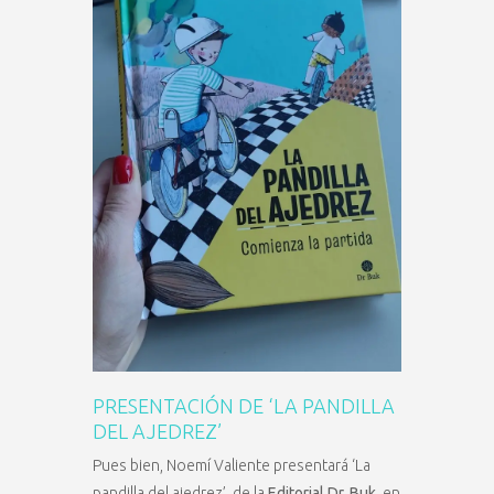
PRESENTACIÓN DE ‘LA PANDILLA
DEL AJEDREZ’
Pues bien, Noemí Valiente presentará ‘La
pandilla del ajedrez’, de la
Editorial Dr. Buk
, en