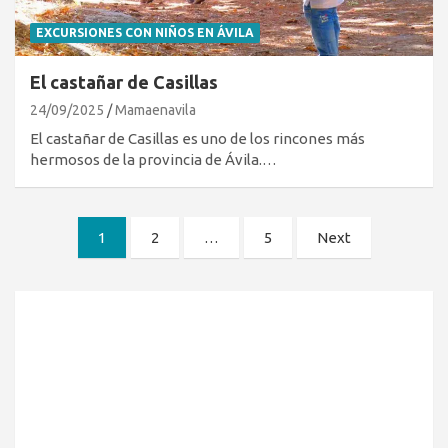
EXCURSIONES CON NIÑOS EN ÁVILA
El castañar de Casillas
24/09/2025
Mamaenavila
El castañar de Casillas es uno de los rincones más
hermosos de la provincia de Ávila.…
Paginación
1
2
…
5
Next
de
entradas