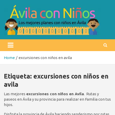
Skip
to
content
Ávila con niños
Los mejores planes con niños en Ávila
Home
excursiones con niños en avila
Etiqueta:
excursiones con niños en
avila
Las mejores
excursiones con niños en Avila
. Rutas y
paseos en Ávila y su provincia para realizar en Familia con tus
hijos.
Disfruta la provincia de Ávila haciendo senderismo por rutas