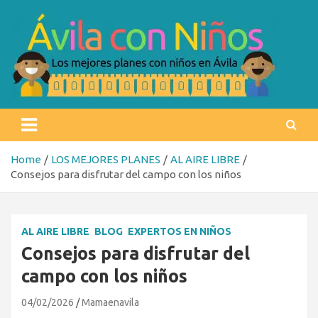
Skip
to
content
Ávila con niños
Los mejores planes con niños en Ávila
Home
LOS MEJORES PLANES
AL AIRE LIBRE
Consejos para disfrutar del campo con los niños
AL AIRE LIBRE
BLOG
EXPERTOS EN NIÑOS
Consejos para disfrutar del
campo con los niños
04/02/2026
Mamaenavila