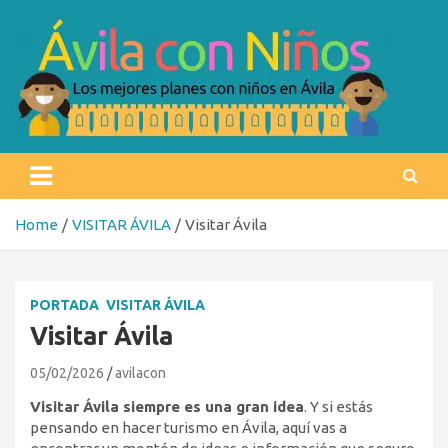
Skip
to
content
Ávila con niños
Los mejores planes con niños en Ávila
Home
VISITAR ÁVILA
Visitar Ávila
PORTADA
VISITAR ÁVILA
Visitar Ávila
05/02/2026
avilacon
Visitar Ávila siempre es una gran idea
. Y si estás
pensando en hacer turismo en Ávila, aquí vas a