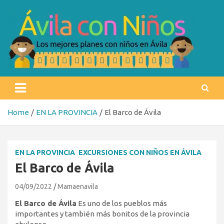
Skip
to
content
Ávila con niños
Los mejores planes con niños en Ávila
Home
EN LA PROVINCIA
El Barco de Ávila
EN LA PROVINCIA
EXCURSIONES CON NIÑOS EN ÁVILA
El Barco de Ávila
04/09/2022
Mamaenavila
El Barco de Ávila
Es uno de los pueblos más
importantes y también más bonitos de la provincia