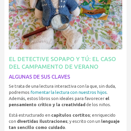
EL DETECTIVE SOPAPO Y TÚ: EL CASO
DEL CAMPAMENTO DE VERANO
ALGUNAS DE SUS CLAVES
Se trata de una lectura interactiva con la que, sin duda,
podremos
fomentar la lectura con nuestros hijos
.
Además, estos libros son ideales para favorecer
el
pensamiento crítico y la creatividad
de los niños.
Está estructurado en
capítulos cortitos
; enriquecido
con
divertidas ilustraciones
; y escrito con un
lenguaje
tan sencillo como cuidado
.