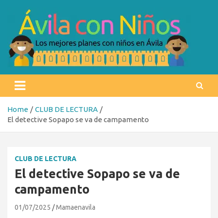
Skip
to
content
Ávila con niños
Los mejores planes con niños en Ávila
Home
CLUB DE LECTURA
El detective Sopapo se va de campamento
CLUB DE LECTURA
El detective Sopapo se va de
campamento
01/07/2025
Mamaenavila