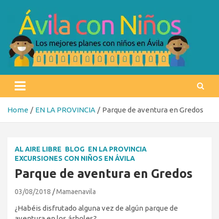
Skip
to
content
Ávila con niños
Los mejores planes con niños en Ávila
Home
EN LA PROVINCIA
Parque de aventura en Gredos
AL AIRE LIBRE
BLOG
EN LA PROVINCIA
EXCURSIONES CON NIÑOS EN ÁVILA
Parque de aventura en Gredos
03/08/2018
Mamaenavila
¿Habéis disfrutado alguna vez de algún parque de
aventura en los árboles?