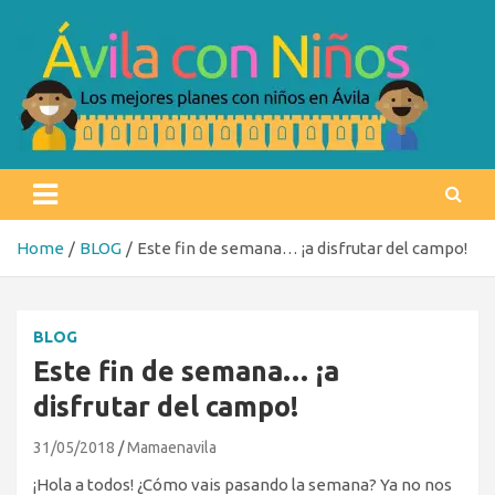
Skip
to
content
Ávila con niños
Los mejores planes con niños en Ávila
Home
BLOG
Este fin de semana… ¡a disfrutar del campo!
BLOG
Este fin de semana… ¡a
disfrutar del campo!
31/05/2018
Mamaenavila
¡Hola a todos! ¿Cómo vais pasando la semana? Ya no nos