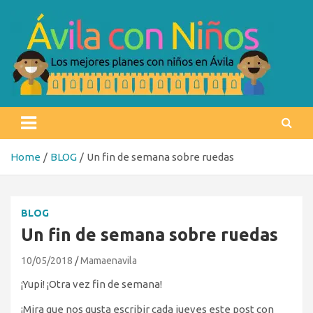
Skip
to
content
Ávila con niños
Los mejores planes con niños en Ávila
Home
BLOG
Un fin de semana sobre ruedas
BLOG
Un fin de semana sobre ruedas
10/05/2018
Mamaenavila
¡Yupi! ¡Otra vez fin de semana!
¡Mira que nos gusta escribir cada jueves este post con