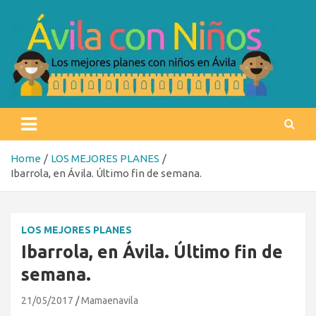
Skip
to
content
Ávila con niños
Los mejores planes con niños en Ávila
Home
LOS MEJORES PLANES
Ibarrola, en Ávila. Último fin de semana.
LOS MEJORES PLANES
Ibarrola, en Ávila. Último fin de
semana.
21/05/2017
Mamaenavila