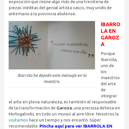
exposición que reúne algo más de una treintena de
piezas inéditas del genial artista vasco, muy unido de
antemano a la provincia abulense.
IBARRO
LA EN
GAROZ
A
Porque
Ibarrola,
uno de
los
Ibarrola ha dejado este mensaje en la
maestros
muestra.
del arte
de
integrar
el arte en plena naturaleza, es también el responsable
de la transformación de
Garoza
, una preciosa dehesa en
Muñogalindo, en todo un museo al aire libre. Nosotros la
visitamos
hace un tiempo y nos encantó. Súper
recomendable.
Pincha aquí para ver
IBARROLA EN