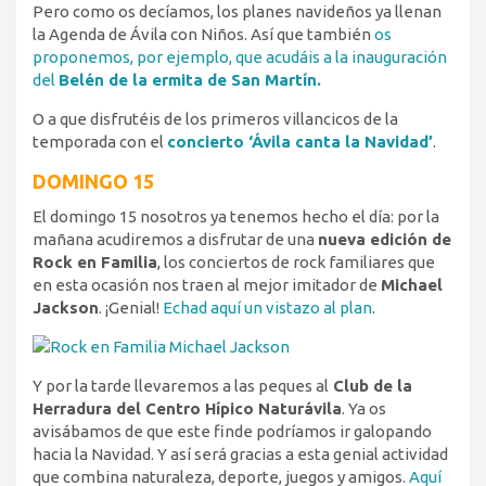
Pero como os decíamos, los planes navideños ya llenan
la Agenda de Ávila con Niños. Así que también
os
proponemos, por ejemplo, que acudáis a la inauguración
del
Belén de la ermita de San Martín.
O a que disfrutéis de los primeros villancicos de la
temporada con el
concierto ‘Ávila canta la Navidad’
.
DOMINGO 15
El domingo 15 nosotros ya tenemos hecho el día: por la
mañana acudiremos a disfrutar de una
nueva edición de
Rock en Familia
, los conciertos de rock familiares que
en esta ocasión nos traen al mejor imitador de
Michael
Jackson
. ¡Genial!
Echad aquí un vistazo al plan
.
Y por la tarde llevaremos a las peques al
Club de la
Herradura del Centro Hípico Naturávila
. Ya os
avisábamos de que este finde podríamos ir galopando
hacia la Navidad. Y así será gracias a esta genial actividad
que combina naturaleza, deporte, juegos y amigos.
Aquí