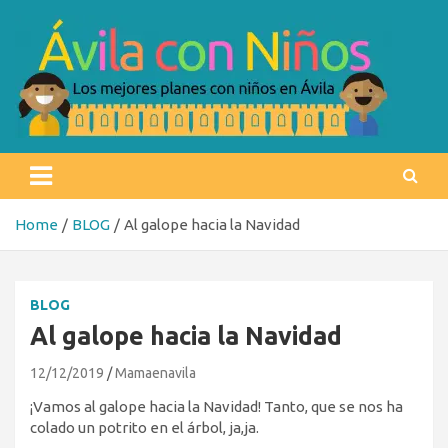
Skip
to
content
Ávila con niños
Los mejores planes con niños en Ávila
Home
BLOG
Al galope hacia la Navidad
BLOG
Al galope hacia la Navidad
12/12/2019
Mamaenavila
¡Vamos al galope hacia la Navidad! Tanto, que se nos ha
colado un potrito en el árbol, ja,ja.