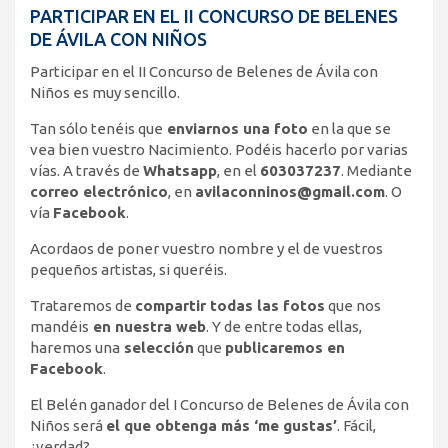
PARTICIPAR EN EL II CONCURSO DE BELENES
DE ÁVILA CON NIÑOS
Participar en el II Concurso de Belenes de Ávila con
Niños es muy sencillo.
Tan sólo tenéis que
enviarnos una foto
en la que se
vea bien vuestro Nacimiento. Podéis hacerlo por varias
vías. A través de
Whatsapp
, en el
603037237
. Mediante
correo electrónico
, en
avilaconninos@gmail.com
. O
vía
Facebook
.
Acordaos de poner vuestro nombre y el de vuestros
pequeños artistas, si queréis.
Trataremos de
compartir todas las fotos
que nos
mandéis
en nuestra web
. Y de entre todas ellas,
haremos una
selección
que
publicaremos en
Facebook
.
El Belén ganador del I Concurso de Belenes de Ávila con
Niños será
el que obtenga más ‘me gustas’
. Fácil,
¿verdad?