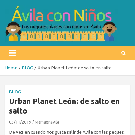
Skip
to
content
Ávila con niños
Los mejores planes con niños en Ávila
Home
BLOG
Urban Planet León: de salto en salto
BLOG
Urban Planet León: de salto en
salto
03/11/2019
Mamaenavila
De vez en cuando nos gusta salir de Ávila con las peques.