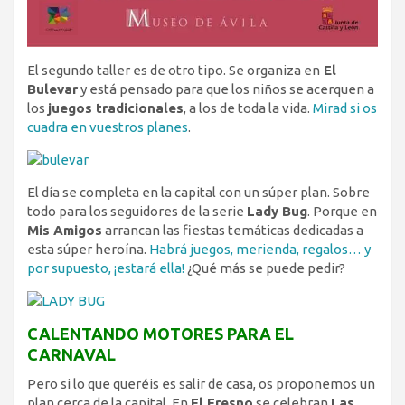
El segundo taller es de otro tipo. Se organiza en
El
Bulevar
y está pensado para que los niños se acerquen a
los
juegos tradicionales
, a los de toda la vida.
Mirad si os
cuadra en vuestros planes
.
El día se completa en la capital con un súper plan. Sobre
todo para los seguidores de la serie
Lady Bug
. Porque en
Mis Amigos
arrancan las fiestas temáticas dedicadas a
esta súper heroína.
Habrá juegos, merienda, regalos… y
por supuesto, ¡estará ella!
¿Qué más se puede pedir?
CALENTANDO MOTORES PARA EL
CARNAVAL
Pero si lo que queréis es salir de casa, os proponemos un
plan cerca de la capital. En
El Fresno
se celebran
Las