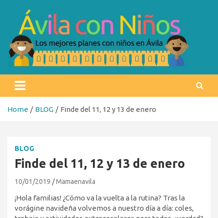
Skip
to
content
Ávila con niños
Los mejores planes con niños en Ávila
Home
BLOG
Finde del 11, 12 y 13 de enero
BLOG
Finde del 11, 12 y 13 de enero
10/01/2019
Mamaenavila
¡Hola familias! ¿Cómo va la vuelta a la rutina? Tras la
vorágine navideña volvemos a nuestro día a día: coles,