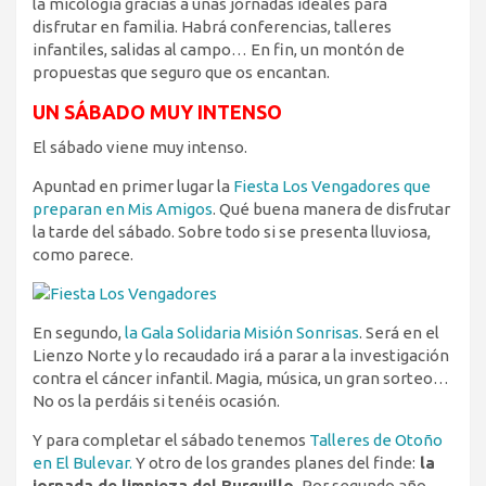
la micología gracias a unas jornadas ideales para
disfrutar en familia. Habrá conferencias, talleres
infantiles, salidas al campo… En fin, un montón de
propuestas que seguro que os encantan.
UN SÁBADO MUY INTENSO
El sábado viene muy intenso.
Apuntad en primer lugar la
Fiesta Los Vengadores que
preparan en Mis Amigos
. Qué buena manera de disfrutar
la tarde del sábado. Sobre todo si se presenta lluviosa,
como parece.
En segundo,
la Gala Solidaria Misión Sonrisas
. Será en el
Lienzo Norte y lo recaudado irá a parar a la investigación
contra el cáncer infantil. Magia, música, un gran sorteo…
No os la perdáis si tenéis ocasión.
Y para completar el sábado tenemos
Talleres de Otoño
en El Bulevar.
Y otro de los grandes planes del finde:
la
jornada de limpieza del Burguillo.
Por segundo año