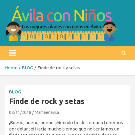
Skip
to
content
Ávila con niños
Los mejores planes con niños en Ávila
Home
BLOG
Finde de rock y setas
BLOG
Finde de rock y setas
08/11/2018
Mamaenavila
¡Bueno, bueno, bueno! ¡Menudo fin de semana tenemos
por delante! Hacía mucho tiempo que no teníamos un