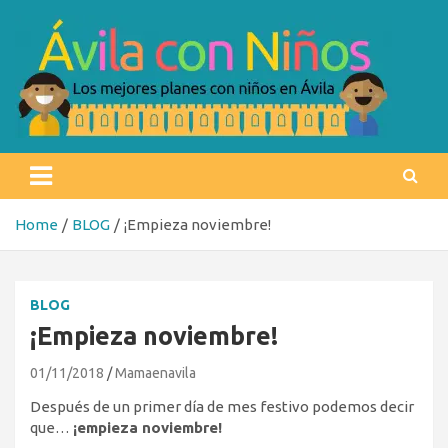
Skip
to
content
Ávila con niños
Los mejores planes con niños en Ávila
Home
BLOG
¡Empieza noviembre!
BLOG
¡Empieza noviembre!
01/11/2018
Mamaenavila
Después de un primer día de mes festivo podemos decir
que…
¡empieza noviembre!