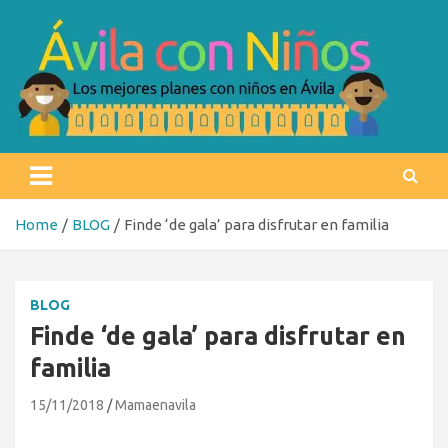
Skip
to
content
Ávila con niños
Los mejores planes con niños en Ávila
Home
BLOG
Finde ‘de gala’ para disfrutar en familia
BLOG
Finde ‘de gala’ para disfrutar en
familia
15/11/2018
Mamaenavila