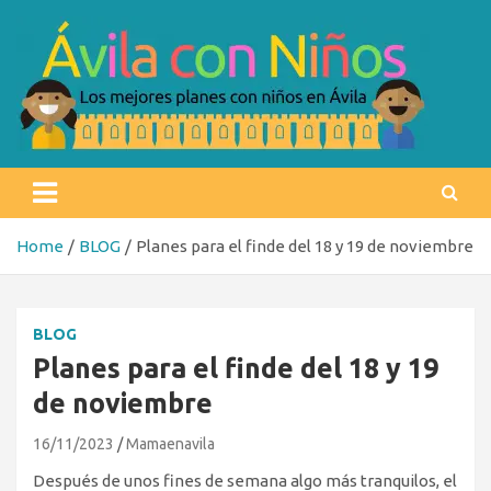
Skip
to
content
Ávila con niños
Los mejores planes con niños en Ávila
Home
BLOG
Planes para el finde del 18 y 19 de noviembre
BLOG
Planes para el finde del 18 y 19
de noviembre
16/11/2023
Mamaenavila
Después de unos fines de semana algo más tranquilos, el