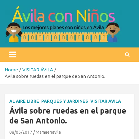
Skip
to
content
Ávila con niños
Los mejores planes con niños en Ávila
Home
VISITAR ÁVILA
Ávila sobre ruedas en el parque de San Antonio.
AL AIRE LIBRE
PARQUES Y JARDINES
VISITAR ÁVILA
Ávila sobre ruedas en el parque
de San Antonio.
08/05/2017
Mamaenavila