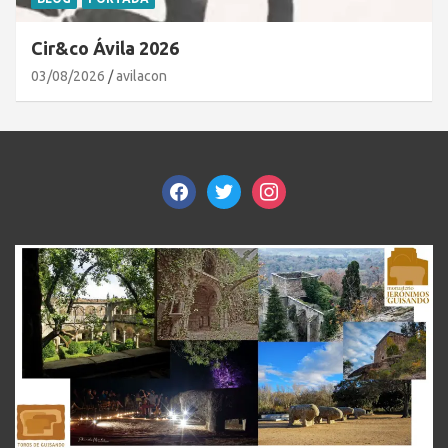
Cir&co Ávila 2026
03/08/2026
avilacon
facebook
twitter
instagram