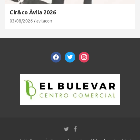
Cir&co Ávila 2026
03/08/2026
avilacon
facebook
twitter
instagram