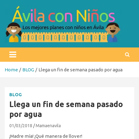
Skip
to
content
Ávila con niños
Los mejores planes con niños en Ávila
Home
BLOG
Llega un fin de semana pasado por agua
BLOG
Llega un fin de semana pasado
por agua
01/03/2018
Mamaenavila
¡Madre mía! ¡Qué manera de llover!