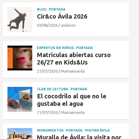
BLOG
PORTADA
Cir&co Ávila 2026
03/08/2026
avilacon
EXPERTOS EN NIÑOS
PORTADA
Matrículas abiertas curso
26/27 en Kids&Us
27/07/2026
Mamaenavila
CLUB DE LECTURA
PORTADA
El cocodrilo al que no le
gustaba el agua
21/07/2026
Mamaenavila
MONUMENTOS
PORTADA
VISITAR ÁVILA
Muralla de Ávila: la visita por