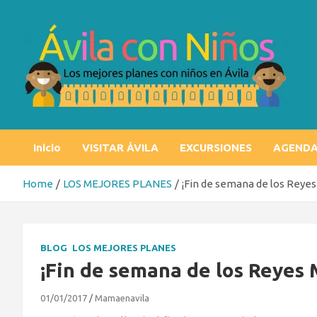
Skip
to
content
Ávila con niños
Los mejores planes con niños en Ávila
Inicio
VISITAR ÁVILA
EXCURSIONES
AGEND
Home
LOS MEJORES PLANES
¡Fin de semana de los Reyes
BLOG
LOS MEJORES PLANES
¡Fin de semana de los Reyes 
01/01/2017
Mamaenavila