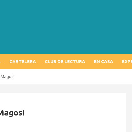
A
CARTELERA
CLUB DE LECTURA
EN CASA
EXP
 Magos!
Magos!