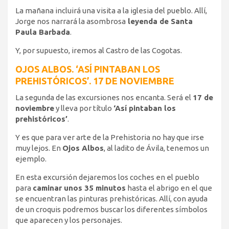
La mañana incluirá una visita a la iglesia del pueblo. Allí,
Jorge nos narrará la asombrosa
leyenda de Santa
Paula Barbada
.
Y, por supuesto, iremos al Castro de las Cogotas.
OJOS ALBOS. ‘ASÍ PINTABAN LOS
PREHISTÓRICOS’. 17 DE NOVIEMBRE
La segunda de las excursiones nos encanta. Será el
17 de
noviembre
y lleva por título
‘Así pintaban los
prehistóricos’
.
Y es que para ver arte de la Prehistoria no hay que irse
muy lejos. En
Ojos Albos
, al ladito de Ávila, tenemos un
ejemplo.
En esta excursión dejaremos los coches en el pueblo
para
caminar unos 35 minutos
hasta el abrigo en el que
se encuentran las pinturas prehistóricas. Allí, con ayuda
de un croquis podremos buscar los diferentes símbolos
que aparecen y los personajes.