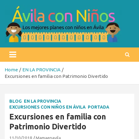
Skip
to
content
Ávila con niños
Los mejores planes con niños en Ávila
Home
EN LA PROVINCIA
Excursiones en familia con Patrimonio Divertido
BLOG
EN LA PROVINCIA
EXCURSIONES CON NIÑOS EN ÁVILA
PORTADA
Excursiones en familia con
Patrimonio Divertido
11/10/2018
Mamaenavila