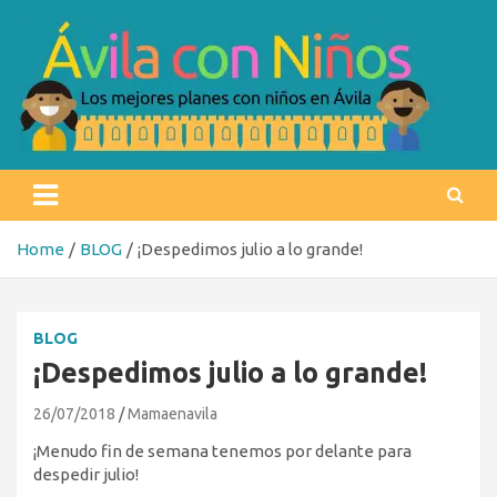
Skip
to
content
Ávila con niños
Los mejores planes con niños en Ávila
Home
BLOG
¡Despedimos julio a lo grande!
BLOG
¡Despedimos julio a lo grande!
26/07/2018
Mamaenavila
¡Menudo fin de semana tenemos por delante para
despedir julio!