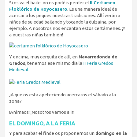
Si os va el baile, no os podéis perder el
II Certamen
Floklórico de Hoyocasero
. Es una manera ideal de
acercar a los peques nuestras tradiciones. Allí verán a
niños de su edad bailando y tocando la dulzaina, por
ejemplo. A nosotros nos encantan estos certámenes. ¡Y
a nuestras niñas también!
Y encima, muy cerquita de allí, en
Navarredonda de
Gredos
, tenemos ese mismo día la
II Feria Gredos
Medieval
.
¿A que os está apeteciendo acercaros el sábado a la
zona?
!Animaos! ¡Nosotros vamos a ir!
EL DOMINGO, A LA FERIA
Y para acabar el finde os proponemos un
domingo en la