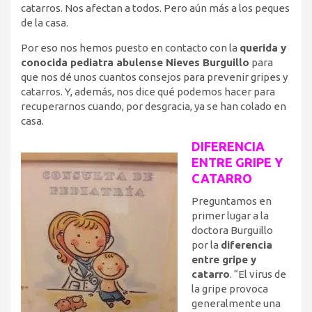
catarros. Nos afectan a todos. Pero aún más a los peques
de la casa.
Por eso nos hemos puesto en contacto con la
querida y
conocida pediatra abulense Nieves Burguillo
para
que nos dé unos cuantos consejos para prevenir gripes y
catarros. Y, además, nos dice qué podemos hacer para
recuperarnos cuando, por desgracia, ya se han colado en
casa.
DIFERENCIA
ENTRE GRIPE Y
CATARRO
Preguntamos en
primer lugar a la
doctora Burguillo
por la
diferencia
entre gripe y
catarro
. “El virus de
la gripe provoca
generalmente una