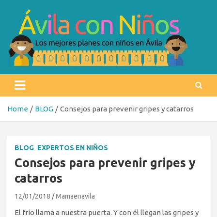
Skip
to
content
Ávila con niños
Los mejores planes con niños en Ávila
Home
BLOG
Consejos para prevenir gripes y catarros
BLOG
EXPERTOS EN NIÑOS
Consejos para prevenir gripes y
catarros
12/01/2018
Mamaenavila
El frío llama a nuestra puerta. Y con él llegan las gripes y