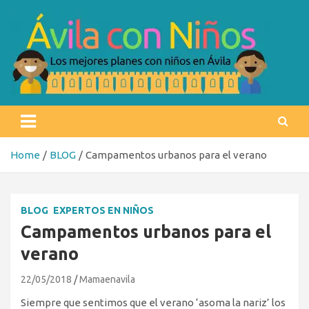
Skip
to
content
Ávila con niños
Los mejores planes con niños en Ávila
Home
BLOG
Campamentos urbanos para el verano
BLOG
EXPERTOS EN NIÑOS
Campamentos urbanos para el
verano
22/05/2018
Mamaenavila
Siempre que sentimos que el verano ‘asoma la nariz’ los