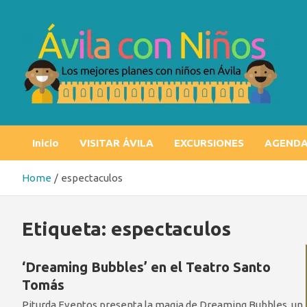
Skip
to
content
Ávila con niños
Los mejores planes con niños en Ávila
Inicio
VISITAR ÁVILA
EXCURSIONES
AGEND
Home
espectaculos
Etiqueta:
espectaculos
‘Dreaming Bubbles’ en el Teatro Santo
Tomás
Piturda Eventos presenta la magia de Dreaming Bubbles, un