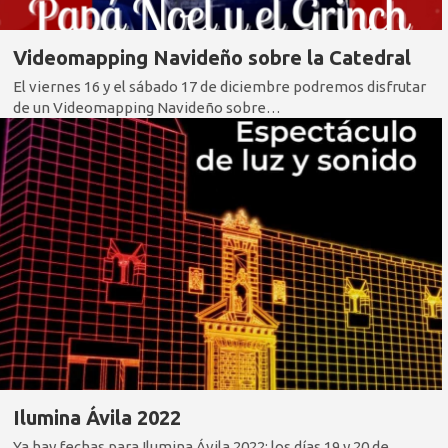
Videomapping Navideño sobre la Catedral
El viernes 16 y el sábado 17 de diciembre podremos disfrutar
de un Videomapping Navideño sobre…
Ilumina Ávila 2022
Ya hay fechas para Ilumina Ávila 2022: los días 19 y 20 de