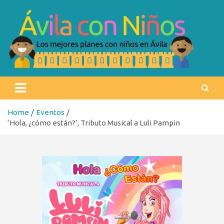
Skip
to
content
Ávila con niños
Los mejores planes con niños en Ávila
Home
Eventos
‘Hola, ¿cómo están?’, Tributo Musical a Luli Pampin