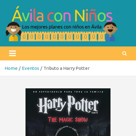
Skip
to
content
Ávila con niños
Los mejores planes con niños en Ávila
Home
Eventos
Tributo a Harry Potter