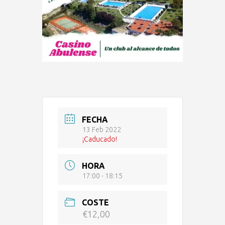
FECHA
13 Feb 2022
¡Caducado!
HORA
17:00 - 18:15
COSTE
€12,00