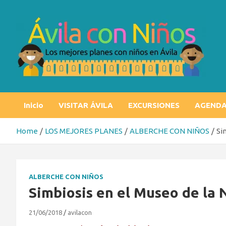
Skip
to
content
Ávila con niños
Los mejores planes con niños en Ávila
Inicio
VISITAR ÁVILA
EXCURSIONES
AGEND
Home
LOS MEJORES PLANES
ALBERCHE CON NIÑOS
Si
ALBERCHE CON NIÑOS
Simbiosis en el Museo de la 
21/06/2018
avilacon