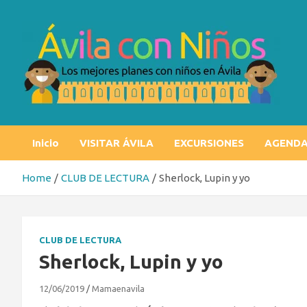
Skip
to
content
Ávila con niños
Los mejores planes con niños en Ávila
Inicio
VISITAR ÁVILA
EXCURSIONES
AGEND
Home
CLUB DE LECTURA
Sherlock, Lupin y yo
CLUB DE LECTURA
Sherlock, Lupin y yo
12/06/2019
Mamaenavila