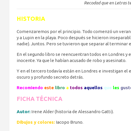
Recodad que en Letras t
HISTORIA
Comenzaremos por el principio. Todo comenzó un verano d
y a Lupin en la playa. Poco después se hicieron inseparabl
nadie). Juntos. Pero se tuvieron que separar al terminar e
En el segundo libro se reencuentran todos en Londres y en
inocente. Ya que le habían acusado de robo y asesinato.
Y en el tercero todavía están en Londres e investigan el 
oscuro y profundo secreto detrás.
Recomiendo
este
libro
a
todos
aquellos
que
les
gust
FICHA TÉCNICA
Autor:
Irene Alder (historia de Alessandro Gatti).
Dibujos y colores:
Iacopo Bruno.