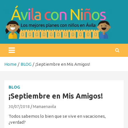
Skip
to
content
Ávila con niños
Los mejores planes con niños en Ávila
Home
BLOG
¡Septiembre en Mis Amigos!
BLOG
¡Septiembre en Mis Amigos!
30/07/2018
Mamaenavila
Todos sabemos lo bien que se vive en vacaciones,
¿verdad?