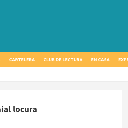
A
CARTELERA
CLUB DE LECTURA
EN CASA
EXP
ial locura