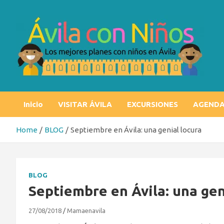
Skip
to
content
Ávila con niños
Los mejores planes con niños en Ávila
Inicio
VISITAR ÁVILA
EXCURSIONES
AGEND
Home
BLOG
Septiembre en Ávila: una genial locura
BLOG
Septiembre en Ávila: una gen
27/08/2018
Mamaenavila