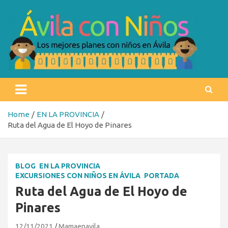
Skip
to
content
Ávila con niños
Los mejores planes con niños en Ávila
Home
EN LA PROVINCIA
Ruta del Agua de El Hoyo de Pinares
BLOG
EN LA PROVINCIA
EXCURSIONES CON NIÑOS EN ÁVILA
PORTADA
Ruta del Agua de El Hoyo de
Pinares
12/11/2021
Mamaenavila