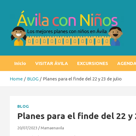
Skip
to
content
Ávila con niños
Los mejores planes con niños en Ávila
Inicio
VISITAR ÁVILA
EXCURSIONES
AGEND
Home
BLOG
Planes para el finde del 22 y 23 de julio
BLOG
Planes para el finde del 22 y 
20/07/2023
Mamaenavila