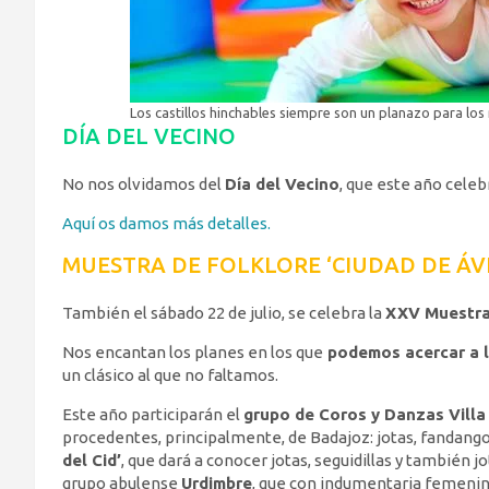
Los castillos hinchables siempre son un planazo para los 
DÍA DEL VECINO
No nos olvidamos del
Día del Vecino
, que este año celebr
Aquí os damos más detalles.
MUESTRA DE FOLKLORE ‘CIUDAD DE ÁVI
También el sábado 22 de julio, se celebra la
XXV Muestra 
Nos encantan los planes en los que
podemos acercar a lo
un clásico al que no faltamos.
Este año participarán el
grupo de Coros y Danzas Villa
procedentes, principalmente, de Badajoz: jotas, fandango
del Cid’
, que dará a conocer jotas, seguidillas y también jot
grupo abulense
Urdimbre
, que con indumentaria femenina