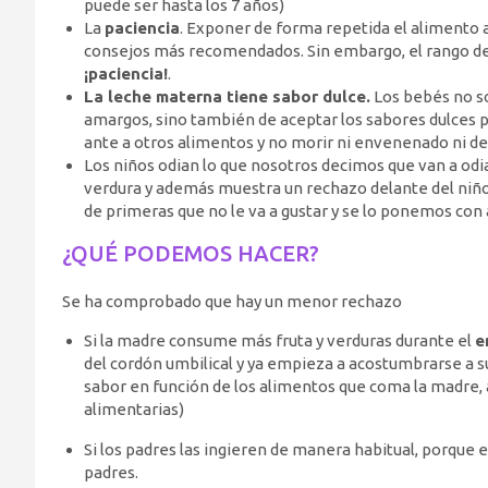
puede ser hasta los 7 años)
La
paciencia
. Exponer de forma repetida el alimento a
consejos más recomendados. Sin embargo, el rango de
¡paciencia!
.
La leche materna tiene sabor dulce.
Los bebés no so
amargos, sino también de aceptar los sabores dulces pa
ante a otros alimentos y no morir ni envenenado ni de
Los niños odian lo que nosotros decimos que van a odi
verdura y además muestra un rechazo delante del niño
de primeras que no le va a gustar y se lo ponemos con
¿QUÉ PODEMOS HACER?
Se ha comprobado que hay un menor rechazo
Si la madre consume más fruta y verduras durante el
e
del cordón umbilical y ya empieza a acostumbrarse a su
sabor en función de los alimentos que coma la madre, 
alimentarias)
Si los padres las ingieren de manera habitual, porque e
padres.