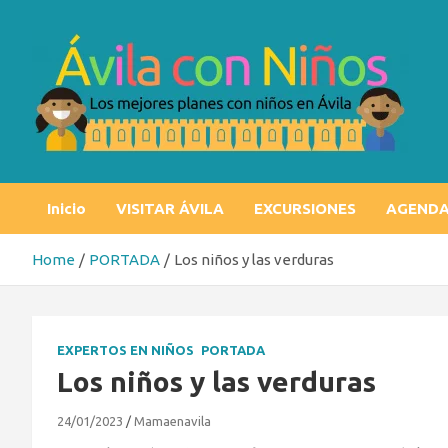
Skip
to
content
Ávila con niños
Los mejores planes con niños en Ávila
Inicio
VISITAR ÁVILA
EXCURSIONES
AGEND
Home
PORTADA
Los niños y las verduras
EXPERTOS EN NIÑOS
PORTADA
Los niños y las verduras
24/01/2023
Mamaenavila