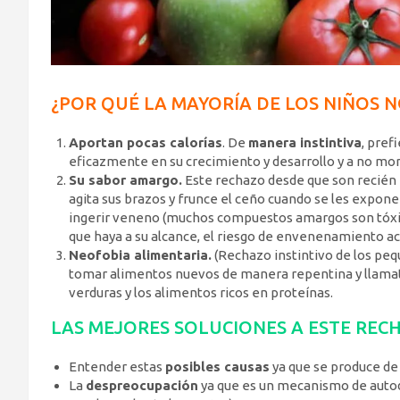
¿POR QUÉ LA MAYORÍA DE LOS NIÑOS 
Aportan pocas calorías
. De
manera instintiva
, pref
eficazmente en su crecimiento y desarrollo y a no mor
Su sabor amargo.
Este rechazo desde que son recién n
agita sus brazos y frunce el ceño cuando se les expon
ingerir veneno (muchos compuestos amargos son tóxicos
que haya a su alcance, el riesgo de envenenamiento acc
Neofobia alimentaria.
(Rechazo instintivo de los pe
tomar alimentos nuevos de manera repentina y llamativ
verduras y los alimentos ricos en proteínas.
LAS MEJORES SOLUCIONES A ESTE REC
Entender estas
posibles causas
ya que se produce de
La
despreocupación
ya que es un mecanismo de autod