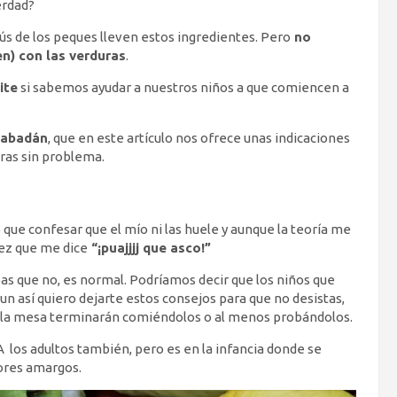
erdad?
ús de los peques lleven estos ingredientes. Pero
no
en) con las verduras
.
ite
si sabemos ayudar a nuestros niños a que comiencen a
Rabadán
, que en este artículo nos ofrece unas indicaciones
ras sin problema.
o que confesar que el mío ni las huele y aunque la teoría me
vez que me dice
“¡puajjjj que asco!”
as que no, es normal. Podríamos decir que los niños que
n así quiero dejarte estos consejos para que no desistas,
n la mesa terminarán comiéndolos o al menos probándolos.
 A los adultos también, pero es en la infancia donde se
bores amargos.