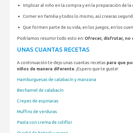
Implicar al niño en la compra y en la preparación de la
Comer en familia y todos lo mismo, así crearas segurid
Que formen parte de su vida, en los juegos, en los cuen
Podríamos resumir todo esto en:
Ofrecer, disfrutar, no
UNAS CUANTAS RECETAS
A continuación te dejo unas cuantas recetas
para que pu
niños de manera diferente
. ¡Espero que te guste!
Hamburguesas de calabacín y manzana
Bechamel de calabacín
Crepes de espinacas
Muffins de verduras
Pasta con crema de coliflor
Quiché de brócoli y queso