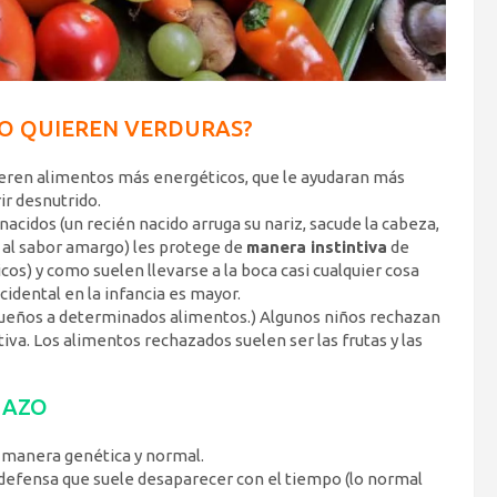
NO QUIEREN VERDURAS?
ieren alimentos más energéticos, que le ayudaran más
ir desnutrido.
acidos (un recién nacido arruga su nariz, sacude la cabeza,
e al sabor amargo) les protege de
manera instintiva
de
) y como suelen llevarse a la boca casi cualquier cosa
idental en la infancia es mayor.
queños a determinados alimentos.) Algunos niños rechazan
a. Los alimentos rechazados suelen ser las frutas y las
HAZO
 manera genética y normal.
efensa que suele desaparecer con el tiempo (lo normal