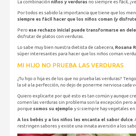
La combinación
niños y verduras
no siempre es fácil, ¿v
Por todos es sabido la importancia que tiene que los men
siempre es fácil hacer que los niños coman (y disfrut
Pero
ese rechazo inicial puede transformarse en dele
disfrutar de platos con verduras.
Lo sabe muy bien nuestra dietista de cabecera,
Rosana 
súper interesantes para hacer que los niños coman verdu
MI HIJO NO PRUEBA LAS VERDURAS
¿Tu hijo o hija es de los que no prueba las verduras? Teng
la sé a la perfección, no dejo de ponerme nerviosa cada 
Quiero explicarte por qué esto es tan común y aunque cre
comen las verduras sin problema son la excepción pero au
porque
somos su ejemplo
y si siempre hay vegetales e
A los bebés y a los niños les encanta el sabor dulce
.
restringen sabores y existe una innata aversión a los sa