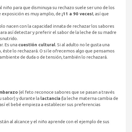
l niño para que disminuya su rechazo suele ser uno de los
 exposición es muy amplio, de
¡11 a 90 veces!
, así que
lo nacen con la capacidad innata de rechazar los sabores
ra así detectar y preferir el sabor de la leche de su madre
snutrido.
ar. Es una
cuestión cultural
. Si al adulto no le gusta una
, éste lo rechazará. O si le ofrecemos algo que pensamos
 ambiente de duda o de tensión, también lo rechazará.
mbarazo
(el feto reconoce sabores que se pasan a través
 sabor) y durante la
lactancia
(la leche materna cambia de
así el bebé empieza a establecer sus preferencias
stán al alcance y el niño aprende con el ejemplo de sus