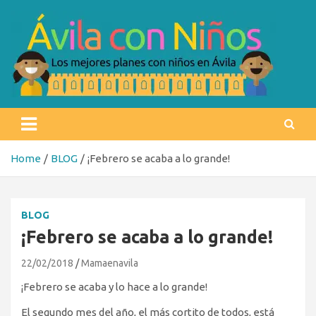
Skip
to
content
Ávila con niños
Los mejores planes con niños en Ávila
Home
BLOG
¡Febrero se acaba a lo grande!
BLOG
¡Febrero se acaba a lo grande!
22/02/2018
Mamaenavila
¡Febrero se acaba y lo hace a lo grande!
El segundo mes del año, el más cortito de todos, está